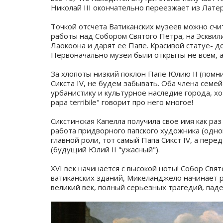
Николай III окончательно переезжает из Латер
⠀
Точкой отсчета Ватиканских музеев можно счи
работы над Собором Святого Петра, на Эскви
Лаокоона и дарят ее Папе. Красивой статуе- 
Первоначально музеи были открыты не всем, а
⠀
За хлопоты низкий поклон Папе Юлию II (помн
Сикста IV, не будем забывать. Оба члена сем
урбанистику и культурное наследие города, хо
papa terribile" говорит про него многое!
⠀
Сикстинская Капелла получила свое имя как раз
работа придворного папского художника (одно
главной роли, тот самый Папа Сикст IV, а пер
(будущий Юлий II "ужасный").
⠀
XVI век начинается с высокой ноты! Собор Свя
ватиканских зданий, Микеланджело начинает р
великий век, полный серьезных трагедий, пад