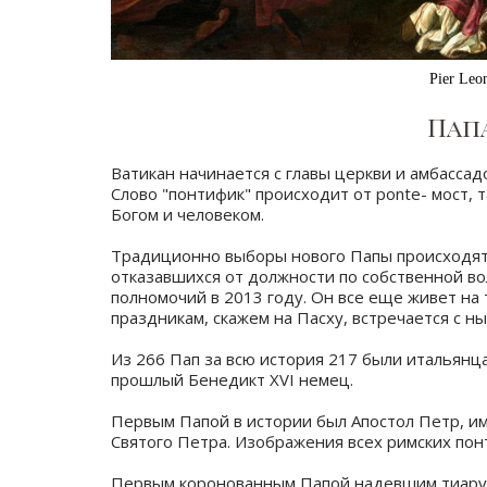
Pier Leo
Пап
Ватикан начинается с главы церкви и амбассад
Слово "понтифик" происходит от ponte- мост,
Богом и человеком.
⠀
Традиционно выборы нового Папы происходят 
отказавшихся от должности по собственной во
полномочий в 2013 году. Он все еще живет на 
праздникам, скажем на Пасху, встречается с н
Из 266 Пап за всю история 217 были итальян
прошлый Бенедикт XVI немец.
⠀
Первым Папой в истории был Апостол Петр, и
Святого Петра. Изображения всех римских пон
⠀
Первым коронованным Папой надевшим тиару ста