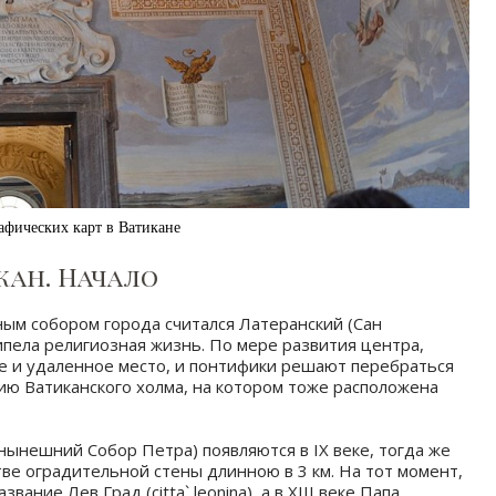
афических карт в Ватикане
кан. Начало
ным собором города считался Латеранский (Сан
ипела религиозная жизнь. По мере развития центра,
е и удаленное место, и понтифики решают перебраться
ию Ватиканского холма, на котором тоже расположена
нынешний Собор Петра) появляются в IX веке, тогда же
ве оградительной стены длинною в 3 км. На тот момент,
вание Лев Град (citta` leonina), а в XIII веке Папа