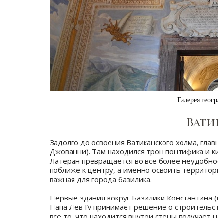
Галерея геогр
Вати
Задолго до освоения Ватиканского холма, глав
Джованни). Там находился трон понтифика и к
Латеран превращается во все более неудобно
поближе к центру, а именно освоить территор
важная для города базилика.
⠀
Первые здания вокруг Базилики Константина (
Папа Лев IV принимает решение о строительст
все то, что находится внутри стены получает наз