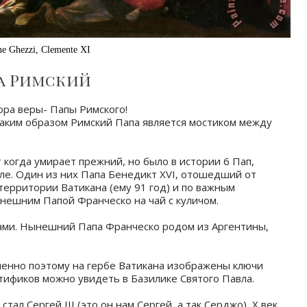
ne Ghezzi, Clemente XI
а Римский
ора веры- Папы Римского! ⠀
 таким образом Римский Папа является мостиком между
когда умирает прежний, но было в истории 6 Пап,
ле. Один из них Папа Бенедикт XVI, отошедший от
территории Ватикана (ему 91 год) и по важным
ынешним Папой Франческо на чай с куличом.
цами. Нынешний Папа Франческо родом из Аргентины,
менно поэтому на гербе Ватикана изображены ключи
тификов можно увидеть в Базилике Святого Павла.
л Сергей III (это он нам Сергей, а так Серджо), X век.