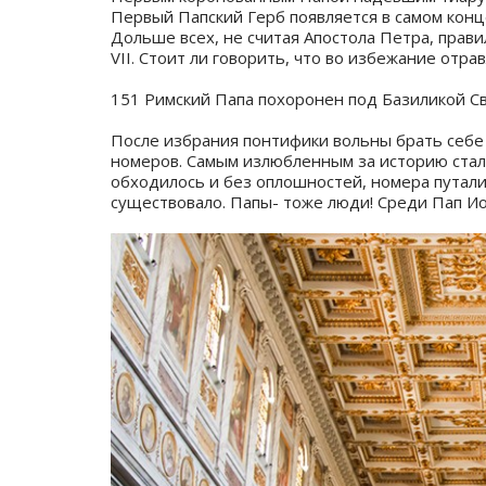
Первый Папский Герб появляется в самом конце 
Дольше всех, не считая Апостола Петра, правил
VII. Стоит ли говорить, что во избежание отр
⠀
151 Римский Папа похоронен под Базиликой С
⠀
После избрания понтифики вольны брать себе
номеров. Самым излюбленным за историю стало
обходилось и без оплошностей, номера путали 
существовало. Папы- тоже люди! Среди Пап Ио