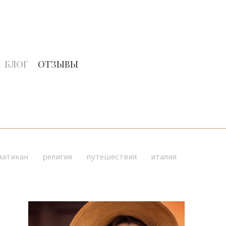
БЛОГ
ОТЗЫВЫ
ватикан
религия
путешествия
италия