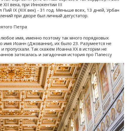
XII века, при Иннокентии III
 Пий IX (XIX век) - 31 год. Меньше всех, 13 дней, Урбан
авлений при дворе был личный дегустатор.
вятого Петра
 любое имя, именно поэтому так много порядковых
 имя Иоанн (Джованни), их было 23. Разумеется не
и пропускали. Так скажем Иоанна XX в истории не
аннов затясалась и загадочная история про Папессу