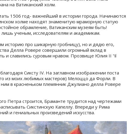
ана на Ватиканский холм.
тать 1506 год- важнейший в истории города. Начинаются
линском холме находят знаменитую мраморную статую
достойное обрамление, Ватиканским музеям быть! ⠀
 лишь ученым, исследователям и академикам.
им историю про шикарную гробницу), но и дядю его,
ейства Делла Ровере совершили огромный вклад в
ть и славились суровым нравом. Прозвище Юлия II "il
 благодаря Сиксту IV. На заглавном изображении поста
го из моих любимых мастеров) Мелоццо да Форли. В
ед ним в красненьком племянник Джулиано делла Ровере
того Петра строится, Браманте трудится над чертежами
асписывать Сикстинскую Капеллу. Впереди у Рима
ений и гениальных произведений искусства.