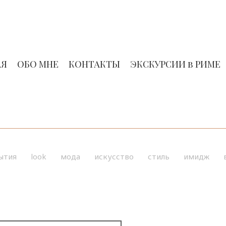
АЯ
ОБО МНЕ
КОНТАКТЫ
ЭКСКУРСИИ в РИМЕ
ытия
look
мода
искусство
стиль
имидж