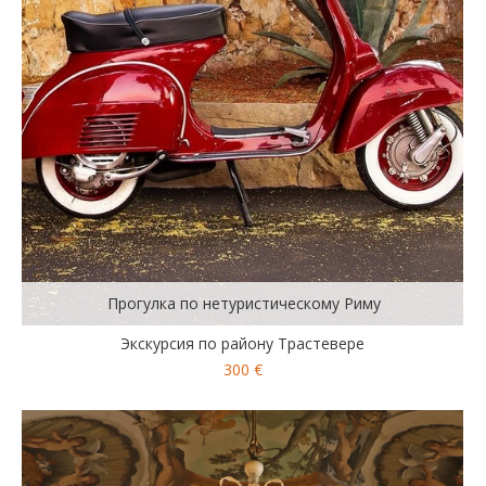
Прогулка по нетуристическому Риму
Экскурсия по району Трастевере
300 €