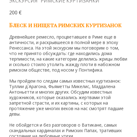
ЭКСКУРСИЯ "РИМСКИЕ КУРТИЗАНКИ"
200 €
Блеск и нищета римских куртизанок
Древнейшее ремесло, процветавшее в Риме еще в
античности, и раскрывшееся в полной мере в эпоху
Ренессанса. На этой экскурсии мы поговорим о том,
что не принято обсуждать: где находились дома
терпимости, на какие категории делились жрицы любви
и сколько стоило утолить жажду плоти в набожном
римском обществе, под носом у Понтифика.
Мы пройдем по следам самых известных куртизанок:
Туллии д`Арагона, Фьяметты Микелис, Маддалена
Антоньетти и многих других. Обсудим известных
художников, которые оказались жертвами этой
запретной страсти, и их картины, с которых на
протяжение уже многих веков на нас смотрят падшие
девы.
Не обойдется и без разговоров о Ватикане, самых
скандальных кардиналах и Римских Папах, тративших
состояние на любовные утехи.