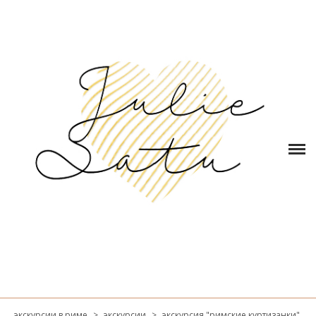
ГЛАВНАЯ
ОБО МНЕ
КОНТАКТЫ
ЭКСКУРСИИ в РИМЕ
БЛОГ
ОТЗЫВЫ
КОРЗИНА
(0)
экскурсии в риме
>
экскурсии
>
экскурсия "римские куртизанки"