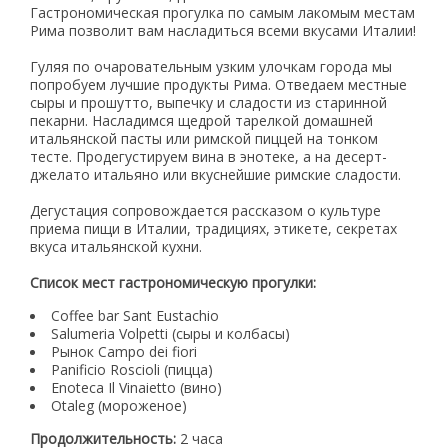
Гастрономическая прогулка по самым лакомым местам
Рима позволит вам насладиться всеми вкусами Италии!
Гуляя по очаровательным узким улочкам города мы
попробуем лучшие продукты Рима. Отведаем местные
сыры и прошутто, выпечку и сладости из старинной
пекарни. Насладимся щедрой тарелкой домашней
итальянской пасты или римской пиццей на тонком
тесте. Продегустируем вина в энотеке, а на десерт-
джелато итальяно или вкуснейшие римские сладости.
Дегустация сопровождается рассказом о культуре
приема пищи в Италии, традициях, этикете, секретах
вкуса итальянской кухни.
Список мест гастрономическую прогулки:
Coffee bar Sant Eustachio
Salumeria Volpetti (сыры и колбасы)
Рынок Campo dei fiori
Panificio Roscioli (пицца)
Enoteca Il Vinaietto (вино)
Otaleg (мороженое)
Продолжительность:
2 часа