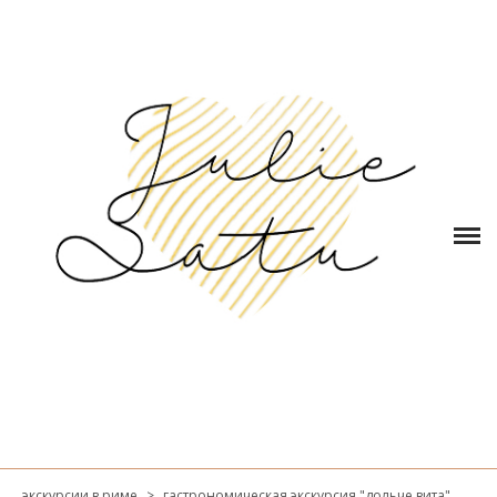
ГЛАВНАЯ
ОБО МНЕ
КОНТАКТЫ
ЭКСКУРСИИ в РИМЕ
БЛОГ
ОТЗЫВЫ
КОРЗИНА
(0)
экскурсии в риме
>
гастрономическая экскурсия "дольче вита"