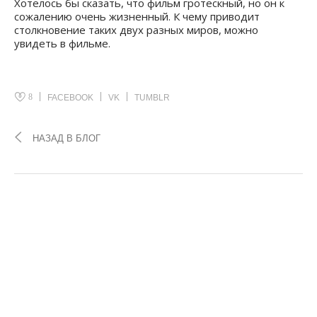
- Добро пожаловать в Рим
Рикардо Милани (2019)
Смешная, злободневная комедия, которая очень
хорошо и жизненно показывает, какая разница
существует между разными социальными слоями
Рима, югом и севером, жителями аристократических
палаццо в центре города и теми, кто с тремя
пересадками на автобусе добирается до периферии.
Хотелось бы сказать, что фильм гротескный, но он к
сожалению очень жизненный. К чему приводит
столкновение таких двух разных миров, можно
увидеть в фильме.
8
FACEBOOK
VK
TUMBLR
НАЗАД В БЛОГ