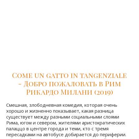
Палаццо Дзуккари. Траур по супругу прерывает череда
молодых ухажеров повес, которые занимаясь эскортом
хотят ухватить кусок пирога, от приличного состояния
актрисы. Фильм о том, как прекрасна молодость, как
беспощадна может быть старость, о низком
потребительском отношении людей друг к другу и
том, что дороже искренней любви и дружбы может
быть разве что чувство собственного достоинства.
Come un gatto in tangenziale