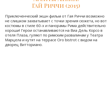
The Man from U.N.C.L.E. -
Агенты А.Н.К.Л.
Гай Риччи (2015)
Приключенческий экшн фильм от Гая Риччи возможно
не слишком захватывает с точки зрения сюжета, но вот
костюмы в стиле 60-х и панорамы Рима действительно
хороши! Герои останавливаются на Виа Дель Корсо в
отеля Плаза, гуляют по римским развалинам у Театра
Марцела и кутят на террасе Оro bistrot с видом на
дворец Витториано.