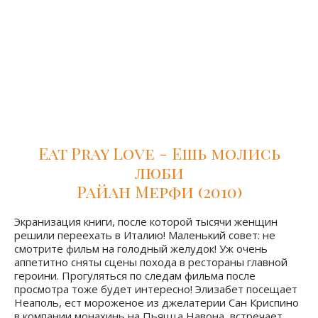
Римская кинооткрытка, полная курьезных историй,
хитросплетений судьбы и парадоксов, в лучших
традициях Вуди Аллена. В кадр кажется попали все
римские монументы, как раскрученные, так и
малоизвестные: Вилла д`Эсте в Тиволи, узкие улицы
района Трастевере, римский парк музыки, Вилла
Боргезе и многие другие.
Eat Pray Love - Ешь молись
люби