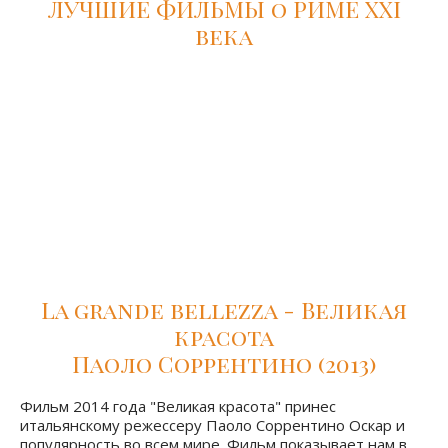
пороки и красоты итальянской столицы.
Фильм прославил улицу "Сладкой Жизни" Виа Венето,
Фонтан ди Треви и купол Собора Святого Петра.
ЛУЧШИЕ ФИЛЬМЫ о РИМЕ XXI
века