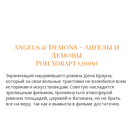
состоит из двух новелл, одна из которых рассказывает
историю любви между простой торговкой рыбой и
высокопоставленным ватиканским послом. Посмотрев
фильм вы узнаете возможен ли такой мезальянс и
увидите как заводят романы в Риме.
Angels & Demons - Ангелы и
Демоны
Рон Ховарт (2009)
Экранизация нашумевшего романа Дена Брауна,