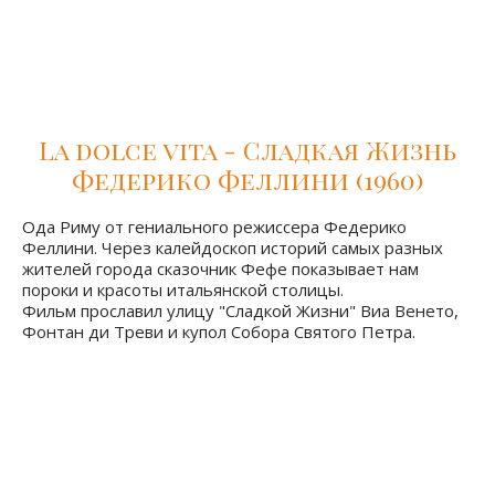
всеми основными достопримечательностями, а дворец
принцессы- один из самых красивых римских палаццо
-Палаццо Барберини.
La dolce vita - Сладкая Жизнь
Федерико Феллини (1960)
Ода Риму от гениального режиссера Федерико
Феллини. Через калейдоскоп историй самых разных
жителей города сказочник Фефе показывает нам