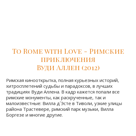
который за свои вольные трактовки не взлюбился всем
историкам и искусствоведам. Советую насладится
зрелищным фильмом, проникнуться атмосферой
римских площадей, церквей и Ватикана, но не брать
все на веру, так как и вымысла в фильме достаточно.
To Rome with Love - Римские
приключения
Вуди Аллен (2012)