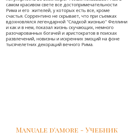
La grande bellezza - Великая
красота
Паоло Соррентино (2013)
Фильм 2014 года "Великая красота" принес
итальянскому режессеру Паоло Соррентино Оскар и
популярность во всем мире. Фильм показывает нам в
самом красивом свете все достопримечательности
Рима и его жителей, у которых есть все, кроме
счастья. Соррентино не скрывает, что при съемках
вдохновлялся легендарной "Сладкой жизнью" Феллини
и как и в нем, показал жизнь скучающих, немного
разочарованных богачей и аристократов в поисках
развлечений, новизны и искренних эмоций на фоне
тысячелетних декораций вечного Рима.