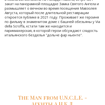
Райан Мерфи (2010)
Экранизация книги, после которой тысячи женщин
решили переехать в Италию! Маленький совет: не
смотрите фильм на голодный желудок! Уж очень
аппетитно сняты сцены похода в рестораны главной
героини. Прогуляться по следам фильма после
просмотра тоже будет интересно! Элизабет посещает
Неаполь, ест мороженое из джелатерии Сан Криспино
в компании монахинь на Пьяцца Навона, встречает
закат на панорамной площадке Замка Святого Ангела и
размышляет о вечном во время посещения Мавзолея
Августа, который после длительной реставрации
откроется публике в 2021 году. Проживает же героиня
по фильму в знаменитом доме с башней обезьяны у Via
della Scroffa, кстати там же находится и
парикмахерская, в которой герои обсуждают сладость
итальянского безделья "дольче фар ньенте".